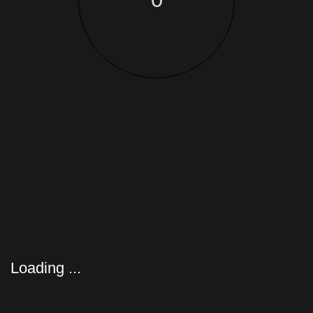
VIDEOS ERZÄHLEN EINE
GESCHICHTE – SUAYIP
Loading ...
WOHER KOMMT