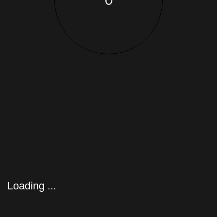
Reichweite,
Anfragen und
Umsatz
Social Media Agentur aus Germersheim für Mannheim &
Karlsruhe Organische Kurzvideos & Beiträge, die Reichweite,
Anfragen und neue Kunden bringen, ohne Ads, ohne Blabla.
Loading ...